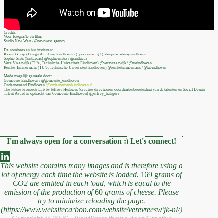
Credits:
Voor fotografie en film:
Studio New West / @newwest_agency
De nominees en hun instituten:
Poorvi Garag (Design Academy Eindhoven) @poorvigarag / @designacademyeindhoven
Sophie Smits (SintLucas) @sophiesmitss / @sintlucas
Vere Vreeswijk (TU/e, Technische Universiteit Eindhoven) @verevreeswijk / @tueindhoven
Remke Timmermans (TU/e, Technische Universiteit Eindhoven) @remketimmermans / @tueindhoven
Mede mogelijk gemaakt door:
Gemeente Eindhoven / @gemeente_eindhoven
Ondernemend Eindhoven
/@ondernemendeindhoven.nl
The Future Prospects Lab by Jeffrey Heiligers (creative direction en coördinatie/begeleiding van de talenten en Social Design
Talent Award in opdracht van Gemeente Eindhoven) @jeffrey_heiligers
I'm always open for a conversation :) Let's connect!
This website contains many images and is therefore using a
lot of energy each time the website is loaded.
169 g
rams of
CO2 are emitted in each load, which is equal to the
emission of the production of
60
grams of cheese. Please
try to minimize reloading the page.
(
https://www.websit
ecarbon.com/website/verevreeswijk-nl/
)